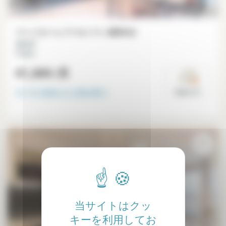
1ベッドルーム アパルトマン 家具付き
34 m²
Picpus
€1,305
/月
31-12-2026
から空き有り
Paris 12°
当サイトはクッ
キーを利用してお