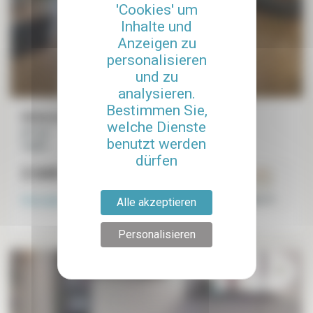
'Cookies' um
Inhalte und
Anzeigen zu
personalisieren
und zu
analysieren.
Bestimmen Sie,
Möblierte 1 schlafzimmer wohnung
welche Dienste
41 m²
benutzt werden
Pigalle
dürfen
2 640 €
/Monat
Frei ab dem
01-11-2026
Paris 9°
Alle akzeptieren
Personalisieren