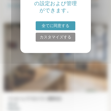
の設定および管理
31-12-2026
から空き有り
Paris 20°
ができます。
全てに同意する
カスタマイズする
ワンルーム アパルトマン 家具付き
35 m²
Belleville