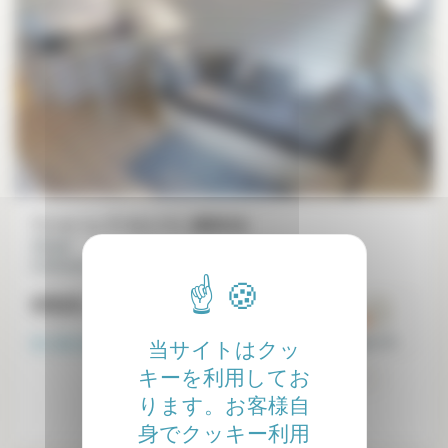
ワンルーム アパルトマン 家具付き
15 m²
Commerce
€925
/月
01-03-2027
から空き有り
Paris 15°
当サイトはクッ
キーを利用してお
ります。お客様自
身でクッキー利用