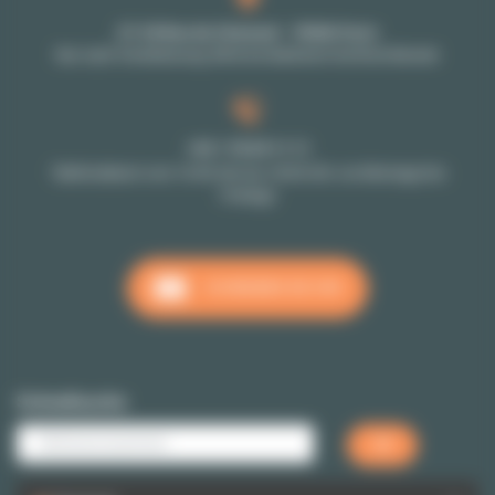
27-29 Rue de Choiseul - 75002 Paris
Nur nach Vereinbarung: Bitte kontaktieren Sie Ihren Berater
+33 1 70 39 11 11
Telefondienst vom 10:00 Uhr bis 18:00 Uhr von Montags bis
Freitags
SCHREIBEN SIE UNS
Schnellsuche