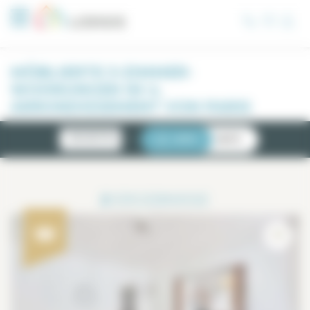
Cookie-Einstellungen
MÖBLIERTE 3-ZIMMER-
WOHNUNGEN IM 4.
ARRONDISSEMENT VON PARIS
NEUIGKEITEN
LISTE
KARTE
2
ERGEBNISSE