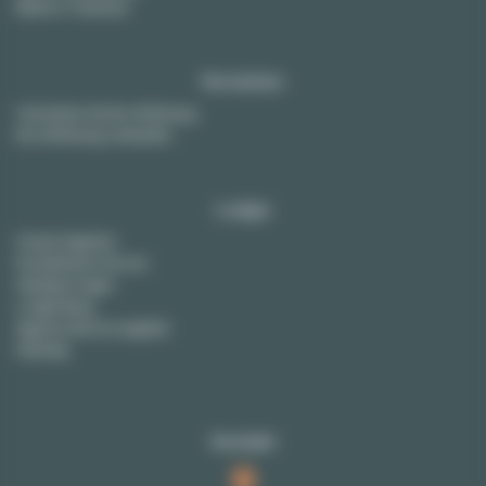
Miete in Toulouse
Vermieter
Vermieten Sie Ihre Wohnung
Ihre Wohnung verkaufen
Lodgis
Unsere Agentur
Kontaktieren Sie uns
Häufige Fragen
Lodgis Blog
Agency fees (in english)
Sitemap
Kontakt