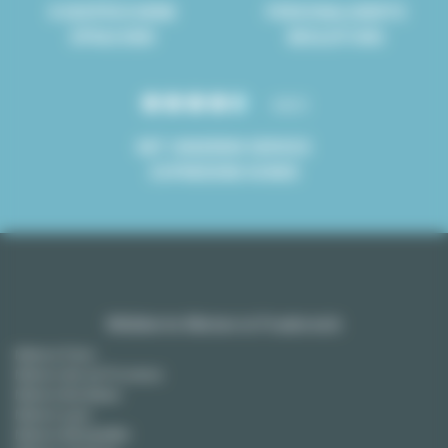
8 GESPROCHENE
PERSONALISIERTE
SPRACHEN
BEGLEITUNG
4.8/5
MIT UNSEREM SERVICE
ZUFRIEDENE KUNDE
Möblierte Mieten in Frankreich
Miete in Paris
Miete in Aix-en-Provence
Miete in Bordeaux
Miete in Lyon
Miete in Montpellier