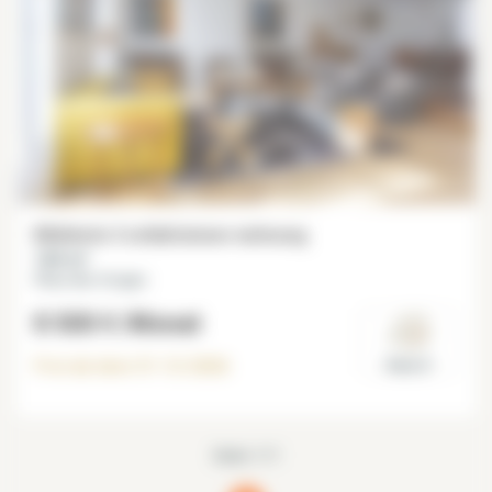
Möblierte 3 schlafzimmer wohnung
160 m²
Place des Vosges
8 500 €
/Monat
Frei ab dem
31-12-2026
Paris 4°
Seite 1/1