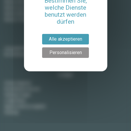
Bestimmen Sie,
Miete in Bordeaux
welche Dienste
Miete in Lyon
benutzt werden
Miete in Montpellier
Miete in Toulouse
dürfen
Alle akzeptieren
Vermieter
Vermieten Sie Ihre Wohnung
Personalisieren
Ihre Wohnung verkaufen
Lodgis
Unsere Agentur
Kontaktieren Sie uns
Häufige Fragen
Lodgis Blog
Agency fees (in english)
Sitemap