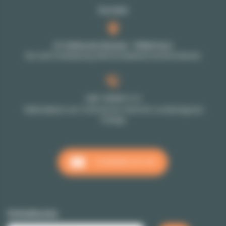
Kontakt
27-29 Rue de Choiseul - 75002 Paris
Nur nach Vereinbarung: Bitte kontaktieren Sie Ihren Berater
+33 1 70 39 11 11
Telefondienst vom 10:00 Uhr bis 18:00 Uhr von Montags bis
Freitags
SCHREIBEN SIE UNS
Schnellsuche