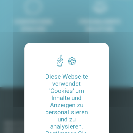
8 GESPROCHENE
PERSONALISIERTE
SPRACHEN
BEGLEITUNG
4.8/5
MIT UNSEREM SERVICE
ZUFRIEDENE KUNDE
Diese Webseite
verwendet
'Cookies' um
Inhalte und
Anzeigen zu
personalisieren
Möblierte Mieten in Frankreich
und zu
Miete in Paris
analysieren.
Miete in Aix-en-Provence