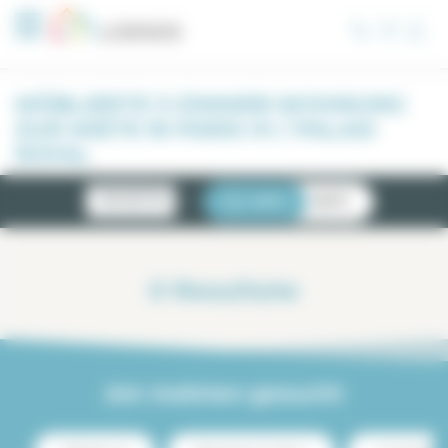
Cookie-Einstellungen
MÖBLIERTE 3-ZIMMER-WOHNUNG
ZUR MIETE IN PARIS 01 / PALAIS
ROYAL
NEUIGKEITEN
LISTE
KARTE
0
Resultate
Am meisten gesucht