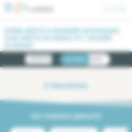
Cookie-Einstellungen
MÖBLIERTE 3-ZIMMER-WOHNUNG
ZUR MIETE IN PARIS 07 / MUSÉE
D'ORSAY
NEUIGKEITEN
LISTE
KARTE
0
Resultate
Am meisten gesucht