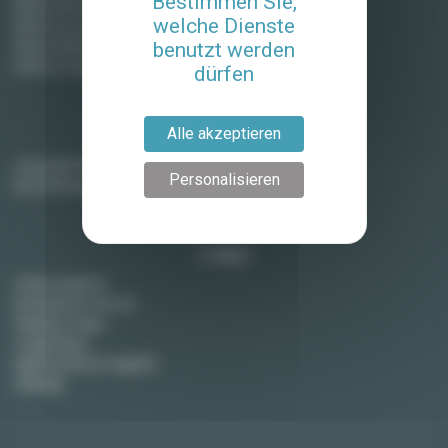
Bestimmen Sie,
Miete in Bordeaux
welche Dienste
Miete in Lyon
benutzt werden
Miete in Montpellier
Miete in Toulouse
dürfen
Alle akzeptieren
Vermieter
Vermieten Sie Ihre Wohnung
Personalisieren
Ihre Wohnung verkaufen
Lodgis
Unsere Agentur
Kontaktieren Sie uns
Häufige Fragen
Lodgis Blog
Agency fees (in english)
Sitemap