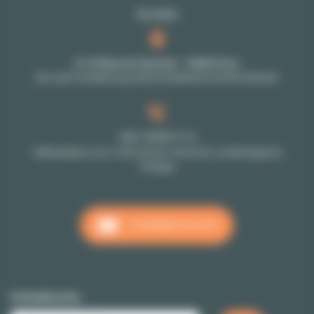
Kontakt
27-29 Rue de Choiseul - 75002 Paris
Nur nach Vereinbarung: Bitte kontaktieren Sie Ihren Berater
+33 1 70 39 11 11
Telefondienst vom 10:00 Uhr bis 18:00 Uhr von Montags bis
Freitags
SCHREIBEN SIE UNS
Schnellsuche