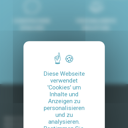
8 GESPROCHENE
PERSONALISIERTE
SPRACHEN
BEGLEITUNG
4.8/5
MIT UNSEREM SERVICE
ZUFRIEDENE KUNDE
Diese Webseite
verwendet
'Cookies' um
Inhalte und
Anzeigen zu
personalisieren
Möblierte Mieten in Frankreich
und zu
Miete in Paris
analysieren.
Miete in Aix-en-Provence