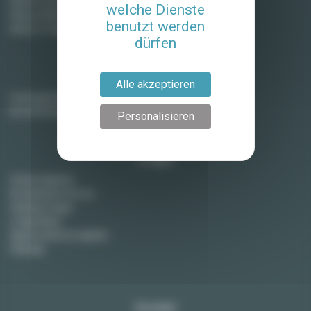
Miete in Lyon
welche Dienste
Miete in Montpellier
benutzt werden
Miete in Toulouse
dürfen
Vermieter
Alle akzeptieren
Vermieten Sie Ihre Wohnung
Ihre Wohnung verkaufen
Personalisieren
Lodgis
Unsere Agentur
Kontaktieren Sie uns
Häufige Fragen
Lodgis Blog
Agency fees (in english)
Sitemap
Kontakt