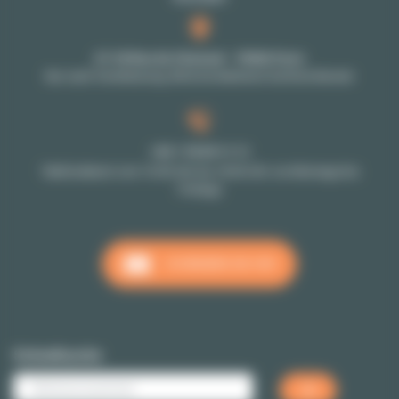
27-29 Rue de Choiseul - 75002 Paris
Nur nach Vereinbarung: Bitte kontaktieren Sie Ihren Berater
+33 1 70 39 11 11
Telefondienst vom 10:00 Uhr bis 18:00 Uhr von Montags bis
Freitags
SCHREIBEN SIE UNS
Schnellsuche