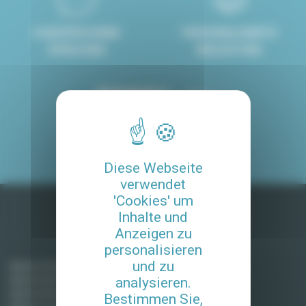
8 GESPROCHENE
PERSONALISIERTE
SPRACHEN
BEGLEITUNG
4.8/5
MIT UNSEREM SERVICE
ZUFRIEDENE KUNDE
Diese Webseite
verwendet
'Cookies' um
Inhalte und
Anzeigen zu
Möblierte Mieten in Frankreich
personalisieren
und zu
Miete in Paris
Miete in Aix-en-Provence
analysieren.
Miete in Bordeaux
Bestimmen Sie,