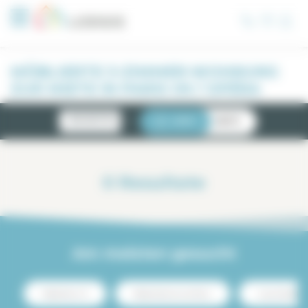
Cookie-Einstellungen
MÖBLIERTE 3-ZIMMER-WOHNUNG
ZUR MIETE IN PARIS 09 / OPÉRA
NEUIGKEITEN
LISTE
KARTE
0
Resultate
Am meisten gesucht
Miete Paris 13
Miete Zentrum von Paris
Luxusmiete Par