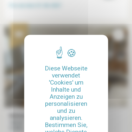
Frei ab dem
01-06-2027
Diese Webseite
verwendet
'Cookies' um
Inhalte und
Anzeigen zu
personalisieren
und zu
Möblierte 3 schlafzimmer wohnung
analysieren.
134 m²
Bestimmen Sie,
Invalides