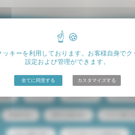
最も検索されたもの
クッキーを利用しております。お客様自身でク
リ中心部
高級賃貸 Paris
2ベッドルームアパート賃貸
設定および管理ができます。
生向け予算スタジオ賃貸
ロフト賃貸 Paris
格安アパート
全てに同意する
カスタマイズする
き賃貸
ペット可
共同生活 Paris
スタジオ賃貸 
家賃貸 Paris
家具付き賃貸 Paris
アパート購入 Par
スタジオ購入 Paris
テラス付きスタジオ賃貸 Paris