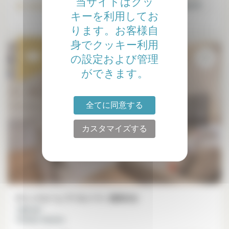
当サイトはクッ
31-12-2026
から空き有り
Paris 8°
キーを利用してお
ります。お客様自
身でクッキー利用
の設定および管理
ができます。
全てに同意する
カスタマイズする
3ベッドルーム アパルトマン 家具付き
132 m²
Champs-Elysées