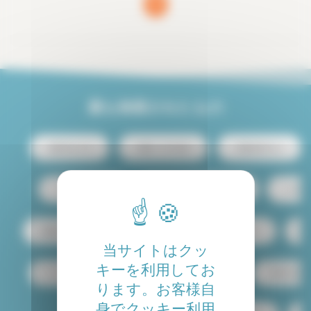
1
(current)
最も検索されたもの
賃貸 Paris 13
賃貸 パリ中心部
高級賃貸 Paris
テラス付き賃貸
学生向け予算スタジオ賃貸
ロフト賃貸
賃貸 Paris 15
プール付き賃貸
ペット可
共
当サイトはクッ
キーを利用してお
1ベッドルームアパート賃貸
家賃貸 Paris
家具付き賃貸 P
ります。お客様自
身でクッキー利用