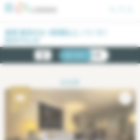
クッキー利用の管理について
賃貸 家具付き 5部屋以上 パリ 11 /
BASTILLE
新物
リスト
地図
件
2
結果