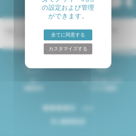
スタジオ購入 Paris
の設定および管理
ができます。
Lodgis
パリ アパルトマン - ロジス
パリ
5部屋以上 パリ
パリ 11区
全てに同意する
パリ 11 / Bastille
5部屋以上 パリ 11 / Bastille
カスタマイズする
8ヶ
ニーズにあったサ
国語対応
ービスの提供
4.8/5
高い顧客満足度