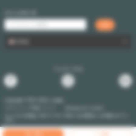
クイックサーチ
日本語
フォローする
Copyright 1999-2026 Lodgis
プライバシー守秘について
Manage your cookies
ロジスの
評価は
4.8
/
5
です
7526
のお客様から評価されてい
ます。
絞込み
メール希望