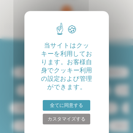
1
(current)
当サイトはクッ
キーを利用してお
最も検索されたもの
ります。お客様自
身でクッキー利用
賃貸 Paris 13
賃貸 パリ中心部
高級賃貸 Paris
の設定および管理
ができます。
テラス付き賃貸
学生向け予算スタジオ賃貸
ロフト賃貸
全てに同意する
賃貸 Paris 15
プール付き賃貸
ペット可
共
カスタマイズする
1ベッドルームアパート賃貸
家賃貸 Paris
家具付き賃貸 P