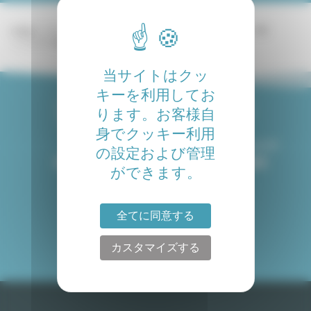
Lodgis
パリ アパルトマン - ロジス
パリ
5部屋以上 パリ
パリ 17区
パリ 17 / Batignolles
5部屋以上 パリ 17 / Batignolles
当サイトはクッ
キーを利用してお
ります。お客様自
身でクッキー利用
8ヶ
ニーズにあったサ
の設定および管理
国語対応
ービスの提供
ができます。
4.8/5
全てに同意する
高い顧客満足度
カスタマイズする