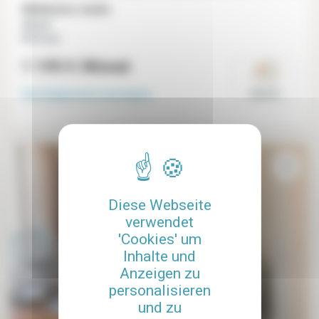
Möbliertes studio
25 m²
Monceau
1 195 €
/Monat
Verfügbarkeit anzeigen
Paris 8°
Diese Webseite
verwendet
'Cookies' um
Inhalte und
Anzeigen zu
personalisieren
und zu