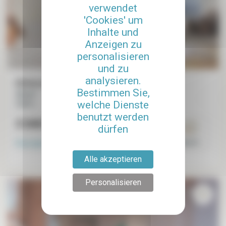
verwendet
'Cookies' um
Inhalte und
Anzeigen zu
personalisieren
und zu
analysieren.
Möbliertes studio
Bestimmen Sie,
34 m²
welche Dienste
Odéon
benutzt werden
3 040 €
/Monat
dürfen
Frei ab dem
01-09-2026
Paris 6°
Alle akzeptieren
Personalisieren