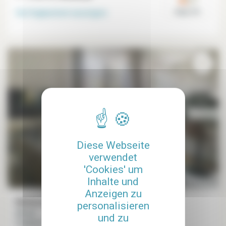
Verfügbarkeit anzeigen
Paris 15°
Diese Webseite
verwendet
'Cookies' um
Inhalte und
Anzeigen zu
Möbliertes studio
personalisieren
29 m²
und zu
Vaugirard